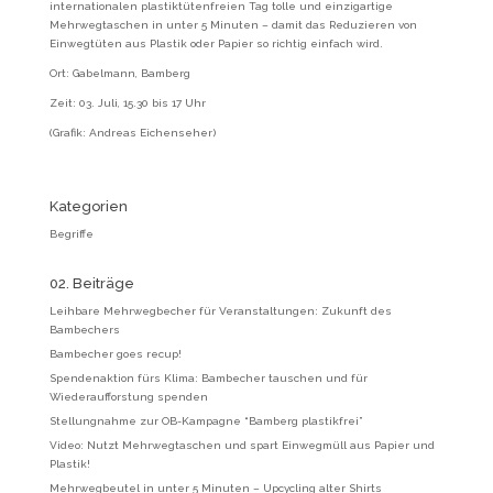
internationalen plastiktütenfreien Tag tolle und einzigartige
Mehrwegtaschen in unter 5 Minuten – damit das Reduzieren von
Einwegtüten aus Plastik oder Papier so richtig einfach wird.
Ort: Gabelmann, Bamberg
Zeit: 03. Juli, 15.30 bis 17 Uhr
(Grafik: Andreas Eichenseher)
Kategorien
Begriffe
02. Beiträge
Leihbare Mehrwegbecher für Veranstaltungen: Zukunft des
Bambechers
Bambecher goes recup!
Spendenaktion fürs Klima: Bambecher tauschen und für
Wiederaufforstung spenden
Stellungnahme zur OB-Kampagne “Bamberg plastikfrei”
Video: Nutzt Mehrwegtaschen und spart Einwegmüll aus Papier und
Plastik!
Mehrwegbeutel in unter 5 Minuten – Upcycling alter Shirts