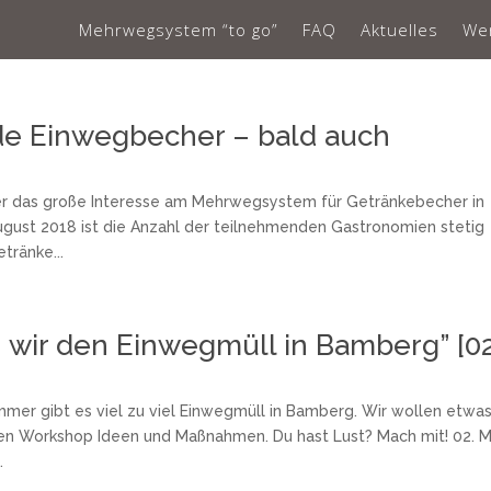
Mehrwegsystem “to go”
FAQ
Aktuelles
Wer
de Einwegbecher – bald auch
über das große Interesse am Mehrwegsystem für Getränkebecher in
ugust 2018 ist die Anzahl der teilnehmenden Gastronomien stetig
tränke...
 wir den Einwegmüll in Bamberg” [02
mmer gibt es viel zu viel Einwegmüll in Bamberg. Wir wollen etwa
en Workshop Ideen und Maßnahmen. Du hast Lust? Mach mit! 02. M
.