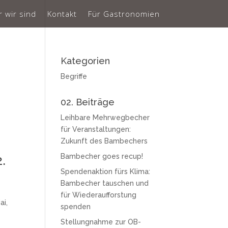
 wir sind
Kontakt
Für Gastronomien
Kategorien
Begriffe
02. Beiträge
Leihbare Mehrwegbecher
für Veranstaltungen:
Zukunft des Bambechers
Bambecher goes recup!
.
Spendenaktion fürs Klima:
Bambecher tauschen und
s
für Wiederaufforstung
ai,
spenden
Stellungnahme zur OB-